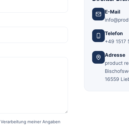
E-Mail
info@prod
Telefon
+49 1517
Adresse
product r
Bischofsw
16559 Li
r Verarbeitung meiner Angaben