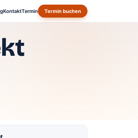
og
Kontakt
Termin
Termin buchen
ekt
t