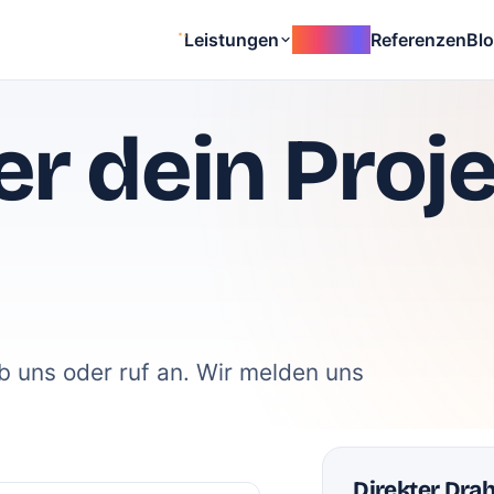
Leistungen
invty.app
Referenzen
Bl
er dein Proj
b uns oder ruf an. Wir melden uns
Direkter Drah