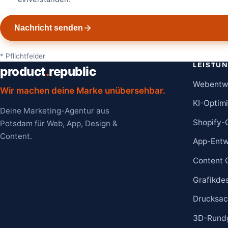
Nachricht senden
* Pflichtfelder
LEISTU
product
.
republic
Webentw
Wir machen deine Marke unübersehbar.
KI-Optim
Deine Marketing-Agentur aus
Shopify-
Potsdam für Web, App, Design &
Content.
App-Entw
Content 
Grafikde
Drucksac
3D-Rund