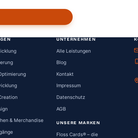
NGEN
UNTERNEHMEN
K
icklung
Alle Leistungen
ierung
Blog
Optimierung
Kontakt
icklung
Impressum
Creation
Datenschutz
sign
AGB
hen & Merchandise
UNSERE MARKEN
gänge
Floss Cards® – die