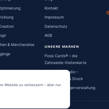
Optimierung
Kontakt
icklung
Impressum
Creation
Datenschutz
sign
AGB
hen & Merchandise
UNSERE MARKEN
gänge
Floss Cards® – die
Zahnseide-Visitenkarte
brandflow studio –
Merchandise & Druck
ere Website zu verbessern – aber nur
invty.app – Lagerverwaltung