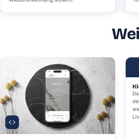
Wei
KI
Da
de
we
Li