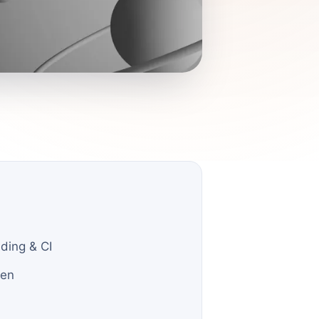
ding & CI
ien