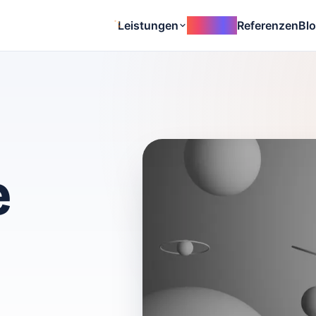
Leistungen
invty.app
Referenzen
Bl
e