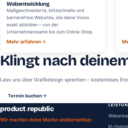
Webentwicklung
Maßgeschneiderte, blitzschnelle und
barrierefreie Websites, die deine Vision
exakt abbilden – von der
Unternehmensseite bis zum Online-Shop.
Mehr erfahren
Me
Klingt nach deinem
Lass uns über Grafikdesign sprechen – kostenloses Ers
Termin buchen
LEISTU
product
.
republic
Webentw
Wir machen deine Marke unübersehbar.
KI-Optim