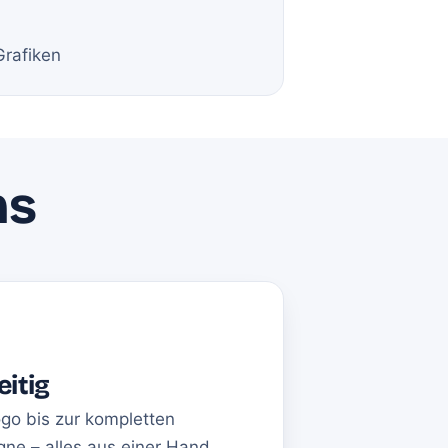
Grafiken
ns
eitig
go bis zur kompletten
ne – alles aus einer Hand.