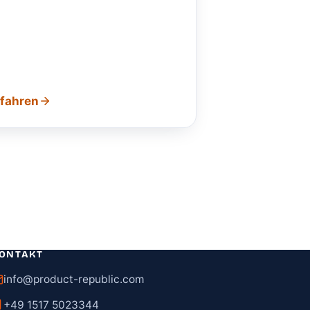
rfahren
ONTAKT
info@product-republic.com
+49 1517 5023344