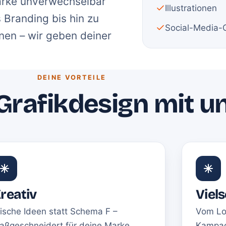
Marke unverwechselbar
Illustrationen
Branding bis hin zu
Social-Media-
onen – wir geben deiner
DEINE VORTEILE
rafikdesign mit u
reativ
Viels
rische Ideen statt Schema F –
Vom Lo
aßgeschneidert für deine Marke.
Kampag