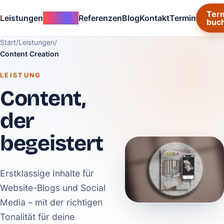
Ter
Leistungen
invty.app
Referenzen
Blog
Kontakt
Termin
buc
Start
/
Leistungen
/
Content Creation
LEISTUNG
Content,
der
begeistert
Erstklassige Inhalte für
Website-Blogs und Social
Media – mit der richtigen
Tonalität für deine