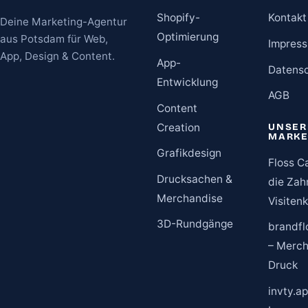
Shopify-
Kontakt
Deine Marketing-Agentur
Optimierung
aus Potsdam für Web,
Impres
App, Design & Content.
App-
Datens
Entwicklung
AGB
Content
Creation
UNSER
MARK
Grafikdesign
Floss C
Drucksachen &
die Zah
Merchandise
Visiten
3D-Rundgänge
brandfl
– Merch
Druck
invty.ap