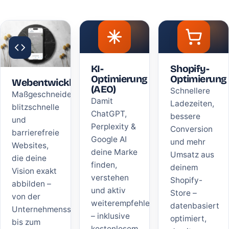
KI-
Shopify-
Optimierung
Optimierung
Webentwicklung
(AEO)
Schnellere
Maßgeschneiderte,
Damit
Ladezeiten,
blitzschnelle
ChatGPT,
bessere
und
Perplexity &
Conversion
barrierefreie
Google AI
und mehr
Websites,
deine Marke
Umsatz aus
die deine
finden,
deinem
Vision exakt
verstehen
Shopify-
abbilden –
und aktiv
Store –
von der
weiterempfehlen
datenbasiert
Unternehmensseite
– inklusive
optimiert,
bis zum
kostenlosem