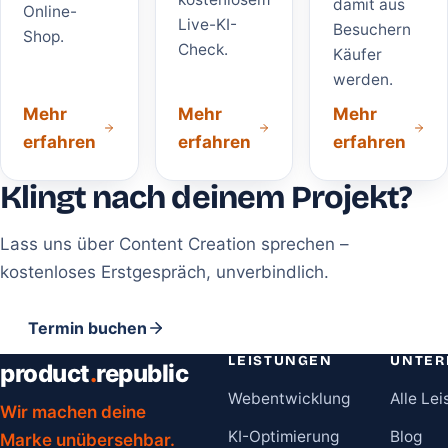
damit aus
Online-
Live-KI-
Besuchern
Shop.
Check.
Käufer
werden.
Mehr
Mehr
Mehr
erfahren
erfahren
erfahren
Klingt nach deinem Projekt?
Lass uns über Content Creation sprechen –
kostenloses Erstgespräch, unverbindlich.
Termin buchen
LEISTUNGEN
UNTE
product
.
republic
Webentwicklung
Alle Le
Wir machen deine
KI-Optimierung
Blog
Marke unübersehbar.