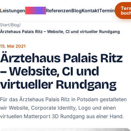
Ter
Leistungen
invty.app
Referenzen
Blog
Kontakt
Termin
buc
Start
/
Blog
/
Ärztehaus Palais Ritz – Website, CI und virtueller Rundgang
15. Mai 2021
Ärztehaus Palais Ritz
– Website, CI und
virtueller Rundgang
Für das Ärztehaus Palais Ritz in Potsdam gestalteten
wir Website, Corporate Identity, Logo und einen
virtuellen Matterport 3D Rundgang aus einer Hand.