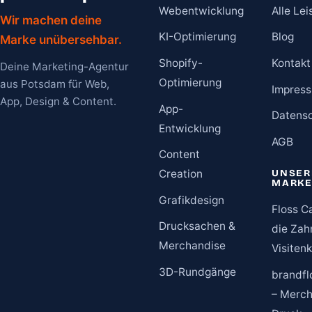
Webentwicklung
Alle Le
Wir machen deine
KI-Optimierung
Blog
Marke unübersehbar.
Shopify-
Kontakt
Deine Marketing-Agentur
Optimierung
aus Potsdam für Web,
Impres
App, Design & Content.
App-
Datens
Entwicklung
AGB
Content
Creation
UNSER
MARK
Grafikdesign
Floss C
Drucksachen &
die Zah
Merchandise
Visiten
3D-Rundgänge
brandfl
– Merch